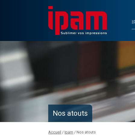
I
Nos atouts
Accueil
/
Ipam
/
Nos atouts