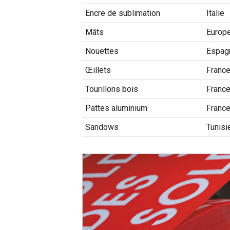
Encre de sublimation
Italie
Mâts
Europ
Nouettes
Espag
Œillets
Franc
Tourillons bois
Franc
Pattes aluminium
Franc
Sandows
Tunisi